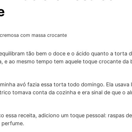
e
o cremosa com massa crocante
uilibram tão bem o doce e o ácido quanto a torta de
a, e ao mesmo tempo tem aquele toque crocante da b
minha avó fazia essa torta todo domingo. Ela usava 
trico tomava conta da cozinha e era sinal de que o 
o essa receita, adiciono um toque pessoal: raspas de 
o perfume.