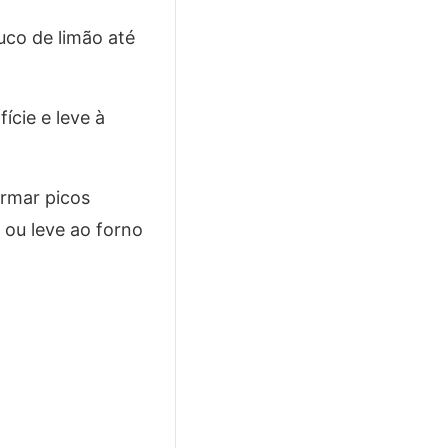
uco de limão até
ície e leve à
ormar picos
 ou leve ao forno