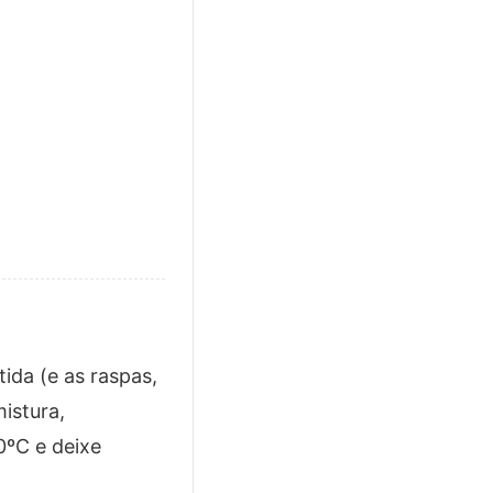
ida (e as raspas,
istura,
0ºC e deixe