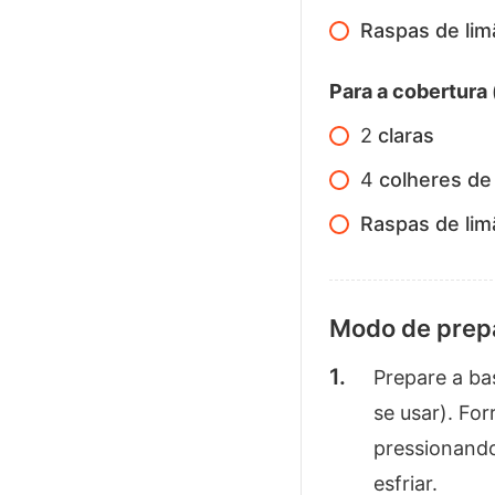
Raspas de lim
Para a cobertura 
2
claras
4
colheres de
Raspas de lim
Modo de prep
Prepare a bas
se usar). Fo
pressionando
esfriar.