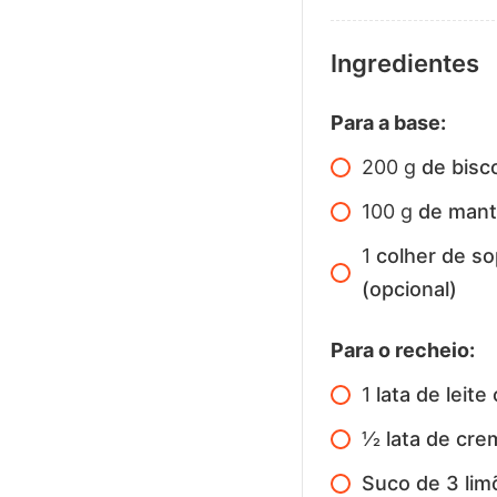
Ingredientes
Para a base:
200
g
de bisc
100
g
de mant
1
colher de so
(opcional)
Para o recheio:
1
lata de leit
1⁄2
lata de cre
Suco de 3 lim