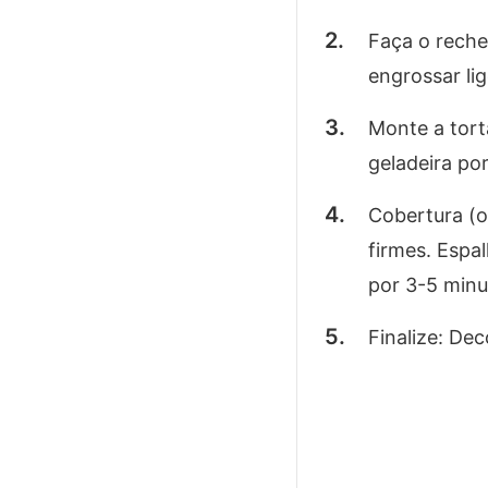
Faça o rechei
engrossar li
Monte a torta
geladeira po
Cobertura (o
firmes. Espa
por 3-5 minu
Finalize: Dec