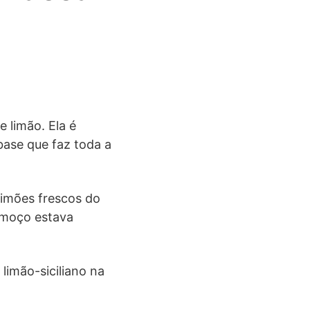
 limão. Ela é
ase que faz toda a
limões frescos do
almoço estava
limão-siciliano na