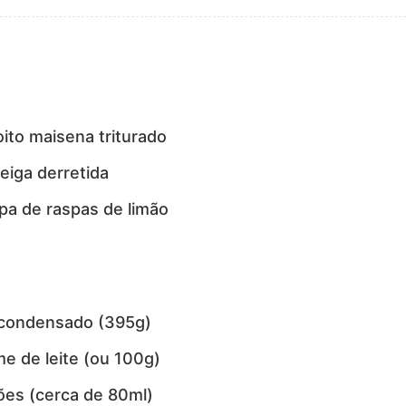
oito maisena triturado
eiga derretida
pa de raspas de limão
e condensado (395g)
me de leite (ou 100g)
ões (cerca de 80ml)