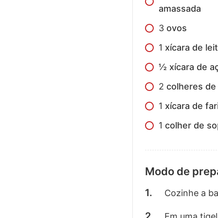
amassada
3
ovos
1
xícara de lei
½ xícara de a
2
colheres de
1
xícara de far
1
colher de s
Modo de prep
Cozinhe a ba
Em uma tigel