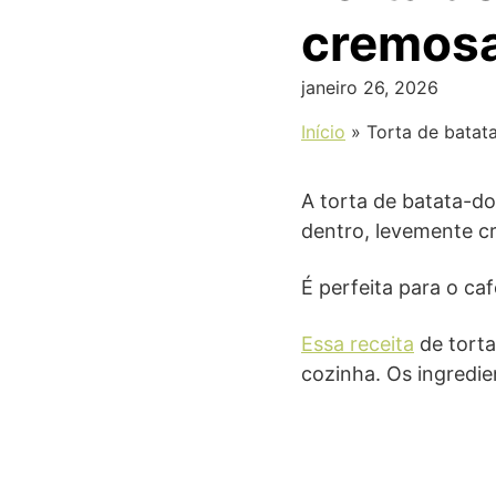
cremos
janeiro 26, 2026
Início
»
Torta de batat
A torta de batata-do
dentro, levemente c
É perfeita para o ca
Essa receita
de torta
cozinha. Os ingredie