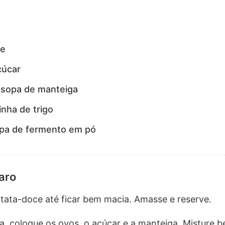
te
çúcar
 sopa de manteiga
inha de trigo
opa de fermento em pó
aro
tata-doce até ficar bem macia. Amasse e reserve.
a, coloque os ovos, o açúcar e a manteiga. Misture b